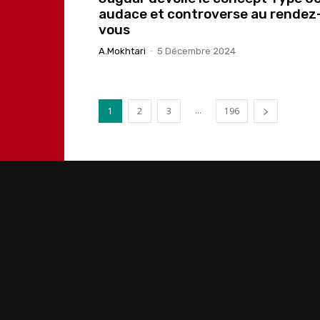
audace et controverse au rendez
vous
A.Mokhtari
-
5 Décembre 2024
...
1
2
3
196