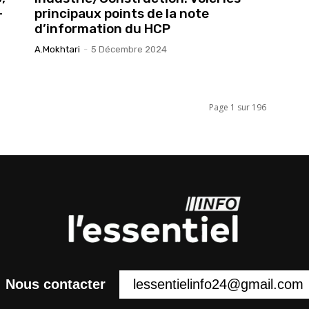
-
principaux points de la note
d’information du HCP
A.Mokhtari
-
5 Décembre 2024
Page 1 sur 196
lessentielinfo24@gmail.com
Nous contacter