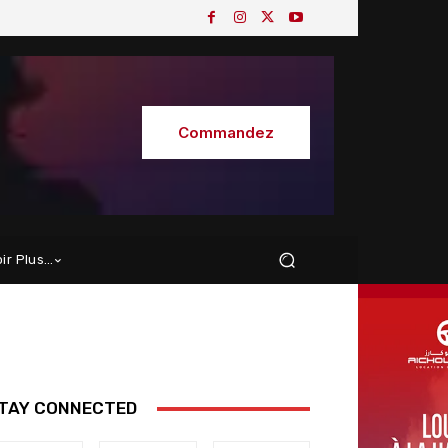
Commandez
oir Plus…
TAY CONNECTED