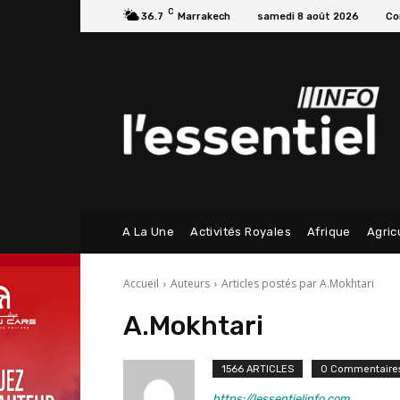
C
36.7
Marrakech
samedi 8 août 2026
Co
A La Une
Activités Royales
Afrique
Agric
Accueil
Auteurs
Articles postés par A.Mokhtari
A.Mokhtari
1566 ARTICLES
0 Commentaire
https://lessentielinfo.com