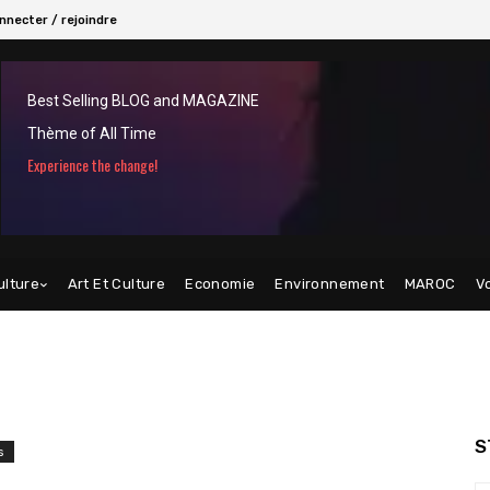
nnecter / rejoindre
Best Selling BLOG and MAGAZINE
Thème of All Time
Experience the change!
ulture
Art Et Culture
Economie
Environnement
MAROC
V
S
s