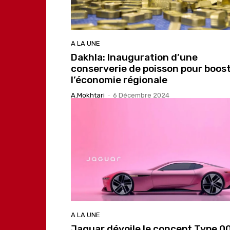
A LA UNE
Dakhla: Inauguration d’une
conserverie de poisson pour boos
l’économie régionale
A.Mokhtari
-
6 Décembre 2024
A LA UNE
Jaguar dévoile le concept Type 00