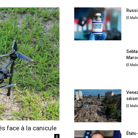
Russi
El Meh
Sebta
Maro
El Meh
Venez
séis
El Meh
s face à la canicule
États-
0