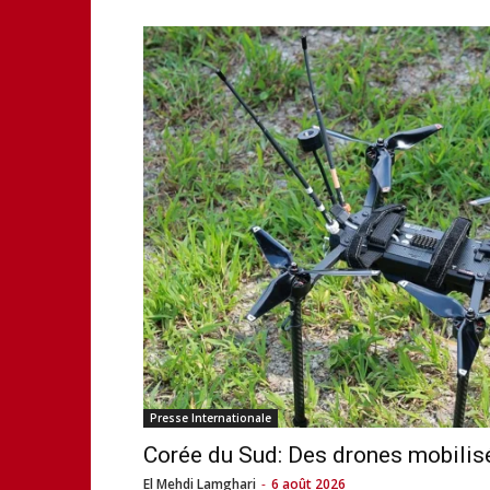
Presse Internationale
Corée du Sud: Des drones mobilisé
El Mehdi Lamghari
-
6 août 2026