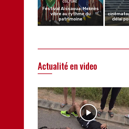
CULTURE
Festival Aïssaoua: Meknès
vibre au rythme du
cinématog
patrimoine
délai p
Actualité en video