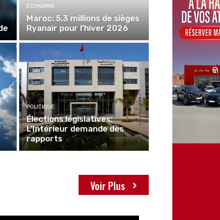
ECONOMIE
Maroc: 5,3 millions de sièges
de
Ryanair pour l’hiver 2026
POLITIQUE
Élections législatives:
L’Intérieur demande des
rapports
Voir Plus