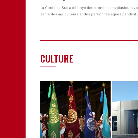
La Corée du Sud a déployé des drones dans plusieurs zone
santé des agriculteurs et des personnes âgées pendant..
CULTURE