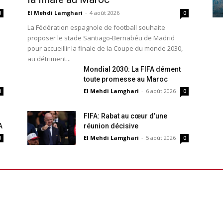
El Mehdi Lamghari
-
4 août 2026
0
0
La Fédération espagnole de football souhaite
proposer le stade Santiago-Bernabéu de Madrid
pour accueillir la finale de la Coupe du monde 2030,
au détriment...
Mondial 2030: La FIFA dément
toute promesse au Maroc
El Mehdi Lamghari
-
6 août 2026
0
0
FIFA: Rabat au cœur d’une
A
réunion décisive
El Mehdi Lamghari
-
5 août 2026
0
0