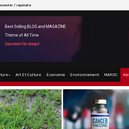
nnecter / rejoindre
Best Selling BLOG and MAGAZINE
Thème of All Time
Experience the change!
lture
Art Et Culture
Economie
Environnement
MAROC
Voi