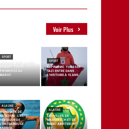
Voir Plus
SPORT
SPORT
MONDIAL 2030: LA FIFA
DÉMENT TOUTE
ALPINISME: YOUSSEF
PROMESSE AU
TAZI ENTRE DANS
MAROC
L’HISTOIRE À 15 ANS
A LA UNE
A LA UNE
MONDIAUX DE
NATATION : L’ACTE
LES VILLES DE
HÉROÏQUE DE
MARRAKECH ET DE
L’ENTRAÎNEUSE
RABAT ABRITERONT
ANDREA...
LES...