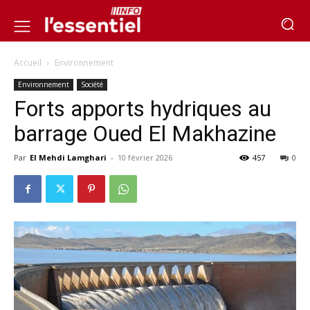
Accueil
Environnement
Environnement
Société
Forts apports hydriques au
barrage Oued El Makhazine
Par
El Mehdi Lamghari
-
10 février 2026
457
0