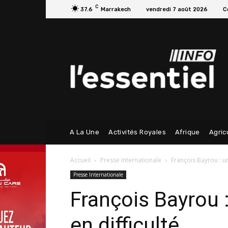
C
37.6
Marrakech
vendredi 7 août 2026
C
A La Une
Activités Royales
Afrique
Agric
Accueil
Presse Internationale
François Bayrou : un
Presse Internationale
François Bayrou 
en difficulté