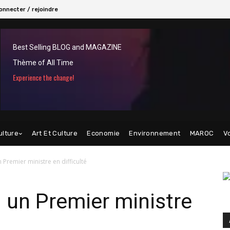
onnecter / rejoindre
Best Selling BLOG and MAGAZINE
Thème of All Time
Experience the change!
ulture
Art Et Culture
Economie
Environnement
MAROC
V
 Premier ministre en difficulté
: un Premier ministre