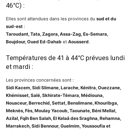
46°C) :
Elles sont attendues dans les provinces du
sud et du
sud-est
:
Taroudant, Tata, Zagora, Assa-Zag, Es-Semara,
Boujdour, Oued Ed-Dahab
et
Aousserd
.
Températures de 41 à 44°C prévues lundi
et mardi :
Les provinces concernées sont :
Sidi Kacem, Sidi Slimane, Larache, Kénitra, Ouezzane,
Khémisset, Salé, Skhirate-Témara, Médiouna,
Nouaceur, Berrechid, Settat, Benslimane, Khouribga,
Meknès, Fès, Moulay Yacoub, Taounate, Béni Mellal,
Azilal, Fqih Ben Salah, El Kelaâ des Sraghna, Rehamna,
Marrakech, Sidi Bennour, Guelmim, Youssoufia et