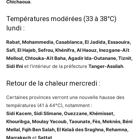
Chichaoua
.
Températures modérées (33 à 38°C)
lundi :
Rabat, Mohammedia, Casablanca, El Jadida, Essaouira,
Safi, El Hajeb, Sefrou, Khénifra, Al Haouz, Inezgane-Aït
Melloul, Chtouka-Aït Baha, Agadir Ida-Outanane, Tiznit,
Sidi Ifni
et l’intérieur de la préfecture
Tanger-Assilah
.
Retour de la chaleur mercredi :
Certaines provinces verront une nouvelle hausse des
températures (41 à 44°C), notamment :
Sidi Kacem, Sidi Slimane, Ouezzane, Khémisset,
Khouribga, Moulay Yacoub, Taounate, Fès, Meknès, Béni
Mellal, Fqih Ben Salah, El Kelaâ des Sraghna, Rehamna,
Marrakech
et
Settat
.