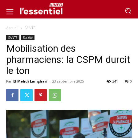
Accueil
SANTE
SANTE
Société
Mobilisation des
pharmaciens: la CSPM durcit
le ton
Par
El Mehdi Lamghari
-
23 septembre 2025
341
0