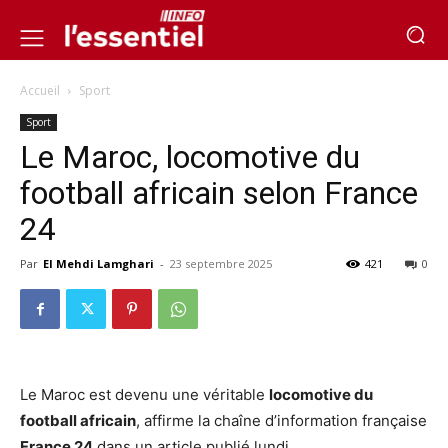
Accueil
Sport
Sport
Le Maroc, locomotive du
football africain selon France
24
Par
El Mehdi Lamghari
-
23 septembre 2025
421
0
Le Maroc est devenu une véritable
locomotive du
football africain
, affirme la chaîne d’information française
France 24
dans un article publié lundi.