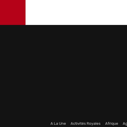
A La Une
Activités Royales
Afrique
Ag