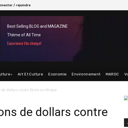
nnecter / rejoindre
Best Selling BLOG and MAGAZINE
Thème of All Time
Experience the change!
ulture
Art Et Culture
Economie
Environnement
MAROC
V
s de dollars contre Ebola en Afrique
ons de dollars contre