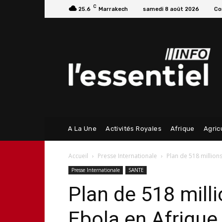
C
25.6
Marrakech
samedi 8 août 2026
Co
A La Une
Activités Royales
Afrique
Agric
Accueil
Presse Internationale
Plan de 518 million
Presse Internationale
SANTE
Plan de 518 milli
Ebola en Afrique