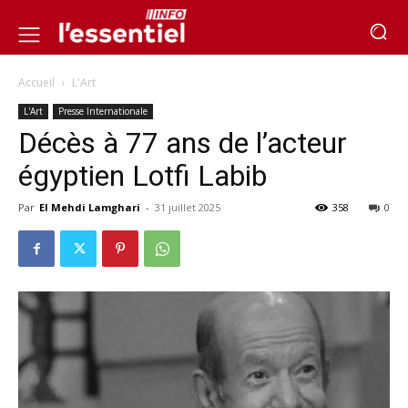
Accueil
L'Art
L'Art
Presse Internationale
Décès à 77 ans de l’acteur
égyptien Lotfi Labib
Par
El Mehdi Lamghari
-
31 juillet 2025
358
0