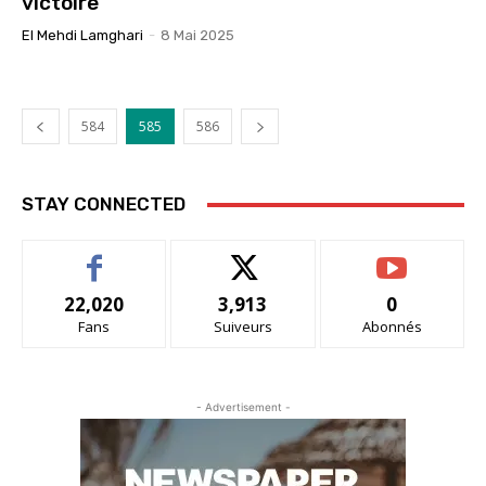
victoire
El Mehdi Lamghari
-
8 Mai 2025
584
585
586
STAY CONNECTED
22,020
3,913
0
Fans
Suiveurs
Abonnés
- Advertisement -