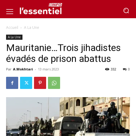
Accueil
A La Une
A La Une
Mauritanie…Trois jihadistes
évadés de prison abattus
Par
A.Mokhtari
-
13 mars 2023
332
0