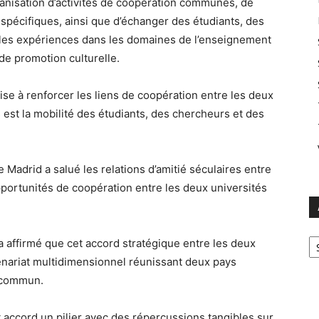
ganisation d’activités de coopération communes, de
pécifiques, ainsi que d’échanger des étudiants, des
r les expériences dans les domaines de l’enseignement
 de promotion culturelle.
se à renforcer les liens de coopération entre les deux
rs est la mobilité des étudiants, des chercheurs et des
 Madrid a salué les relations d’amitié séculaires entre
pportunités de coopération entre les deux universités
Ar
a affirmé que cet accord stratégique entre les deux
rtenariat multidimensionnel réunissant deux pays
n commun.
cet accord un pilier avec des répercussions tangibles sur