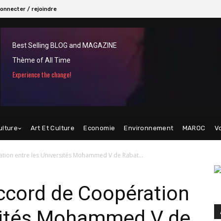
onnecter / rejoindre
Best Selling BLOG and MAGAZINE
Thème of All Time
Experience the change!
ulture
Art Et Culture
Economie
Environnement
MAROC
V
tion entre les Universités Mohammed V de Rabat...
ccord de Coopération
rsités Mohammed V de