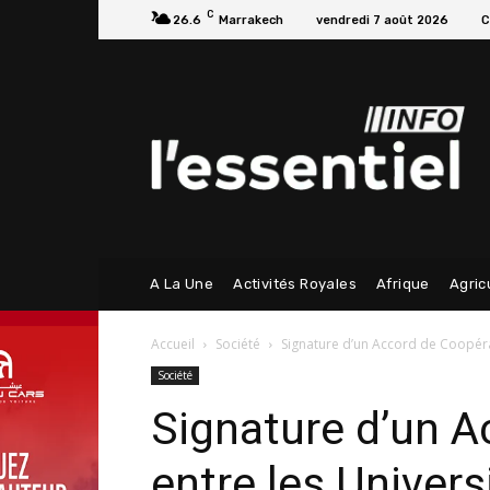
C
26.6
Marrakech
vendredi 7 août 2026
C
A La Une
Activités Royales
Afrique
Agric
Accueil
Société
Signature d’un Accord de Coopéra
Société
Signature d’un A
entre les Unive