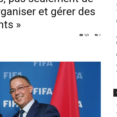
organiser et gérer des
ts »
529
0