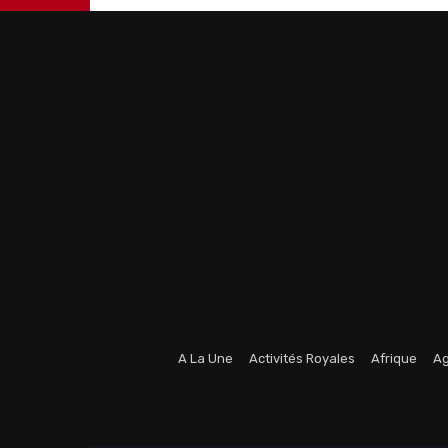
A La Une
Activités Royales
Afrique
Ag