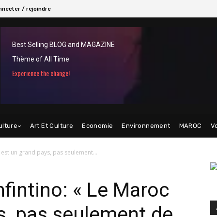
necter / rejoindre
Best Selling BLOG and MAGAZINE
Thème of All Time
Experience the change!
ulture
Art Et Culture
Economie
Environnement
MAROC
V
 est un grand pays, pas seulement...
nfintino: « Le Maroc
s, pas seulement de