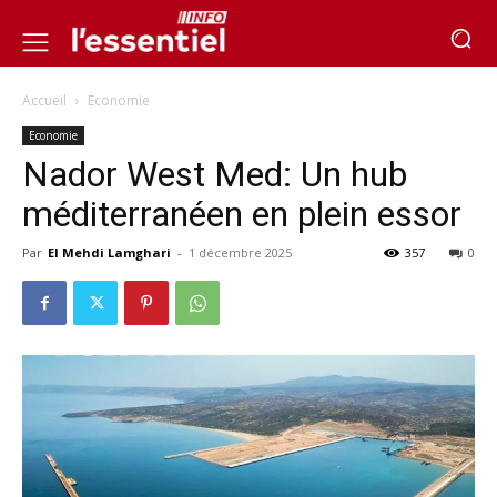
Accueil
Economie
Economie
Nador West Med: Un hub
méditerranéen en plein essor
Par
El Mehdi Lamghari
-
1 décembre 2025
357
0