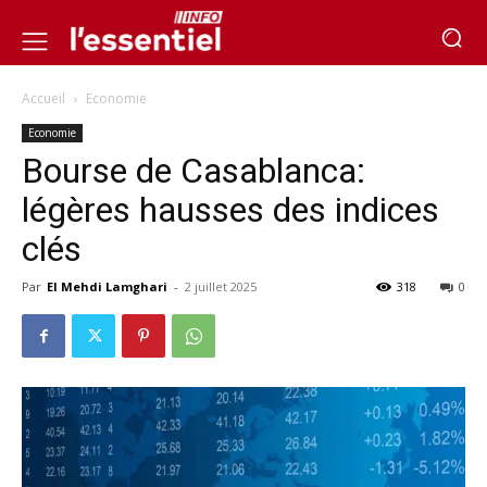
Accueil
Economie
Economie
Bourse de Casablanca:
légères hausses des indices
clés
Par
El Mehdi Lamghari
-
2 juillet 2025
318
0