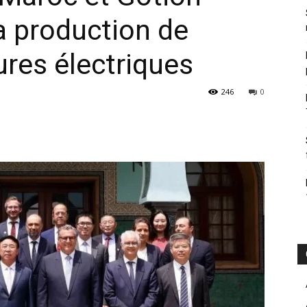
a production de
ures électriques
246
0