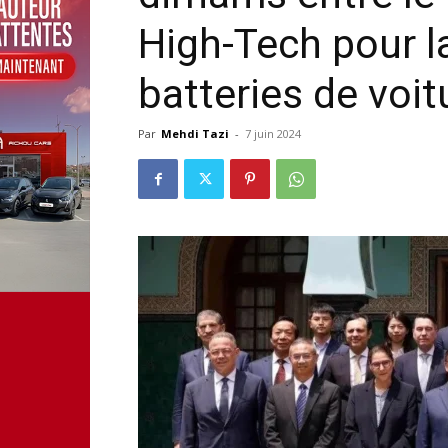
High-Tech pour l
batteries de voit
Par
Mehdi Tazi
-
7 juin 2024