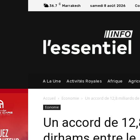
C
36.7
Marrakech
samedi 8 août 2026
Co
A La Une
Activités Royales
Afrique
Agric
Accueil
Economie
Un accord de 12,8 milliards de 
Economie
Un accord de 12,
dirhams entre le