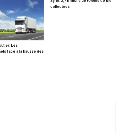
Syrie: 2,7 millions de tonnes de blé
collectées
utier: Les
els face à la hausse des