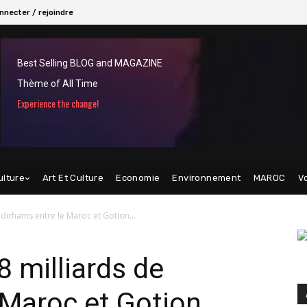
nnecter / rejoindre
Best Selling BLOG and MAGAZINE
Thème of All Time
Experience the change!
ulture
Art Et Culture
Economie
Environnement
MAROC
V
dirhams entre le Maroc et Gotion...
8 milliards de
 Maroc et Gotion