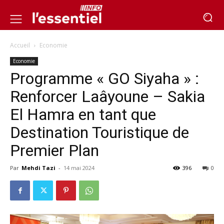
Accueil
Economie
Economie
Programme « GO Siyaha » :
Renforcer Laâyoune – Sakia
El Hamra en tant que
Destination Touristique de
Premier Plan
Par
Mehdi Tazi
-
14 mai 2024
396
0