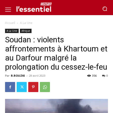
Accueil
A La Une
A La Une
Afrique
Soudan : violents
affrontements à Khartoum et
au Darfour malgré la
prolongation du cessez-le-feu
Par
R.ROUZKI
-
28 avril 2023
356
0