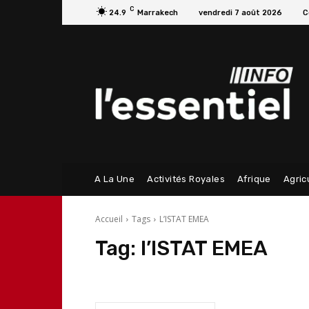
C
24.9
Marrakech
vendredi 7 août 2026
C
A La Une
Activités Royales
Afrique
Agric
Accueil
Tags
L’ISTAT EMEA
Tag:
l’ISTAT EMEA