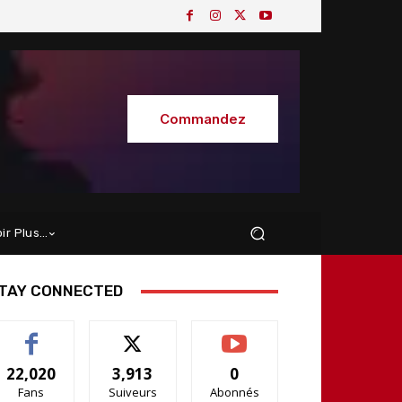
Commandez
oir Plus…
TAY CONNECTED
22,020
3,913
0
Fans
Suiveurs
Abonnés