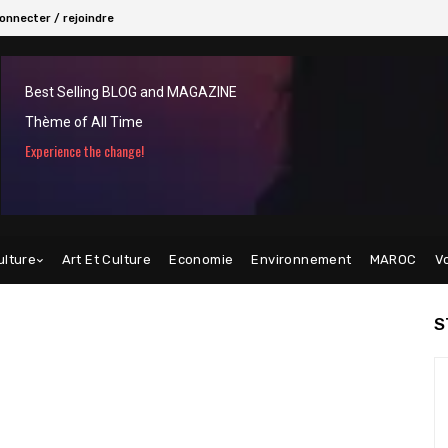
onnecter / rejoindre
Best Selling BLOG and MAGAZINE
Thème of All Time
Experience the change!
ulture
Art Et Culture
Economie
Environnement
MAROC
V
S