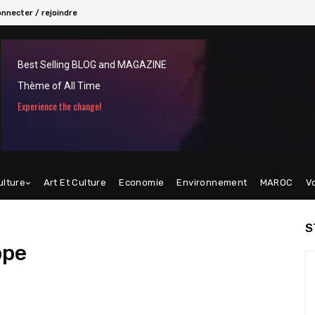
nnecter / rejoindre
Best Selling BLOG and MAGAZINE
Thème of All Time
Experience the change!
ulture
Art Et Culture
Economie
Environnement
MAROC
V
S
ope