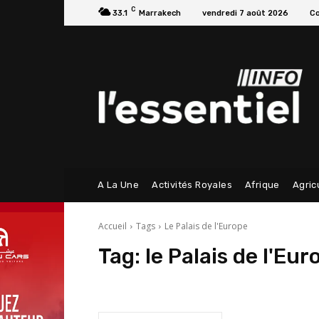
C
33.1
Marrakech
vendredi 7 août 2026
Co
A La Une
Activités Royales
Afrique
Agric
Accueil
Tags
Le Palais de l'Europe
Tag:
le Palais de l'Eur