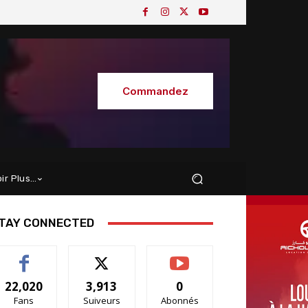
Commandez
oir Plus…
TAY CONNECTED
22,020
3,913
0
Fans
Suiveurs
Abonnés