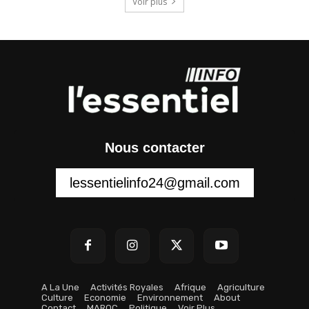
Voir plus
Nous contacter
lessentielinfo24@gmail.com
A La Une
Activités Royales
Afrique
Agriculture
Culture
Economie
Environnement
About
Contact
MAROC
Politique
Voir Plus…