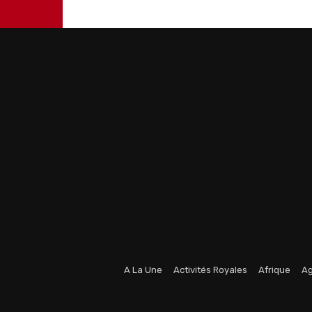
A La Une
Activités Royales
Afrique
Ag