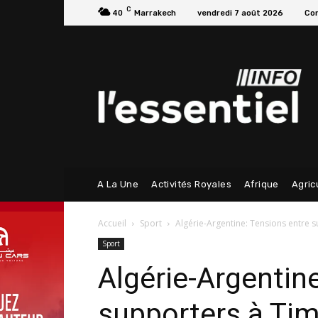
C
40
Marrakech
vendredi 7 août 2026
Con
A La Une
Activités Royales
Afrique
Agric
Accueil
Sport
Algérie-Argentine: Tensions entre 
Sport
Algérie-Argentin
supporters à Ti