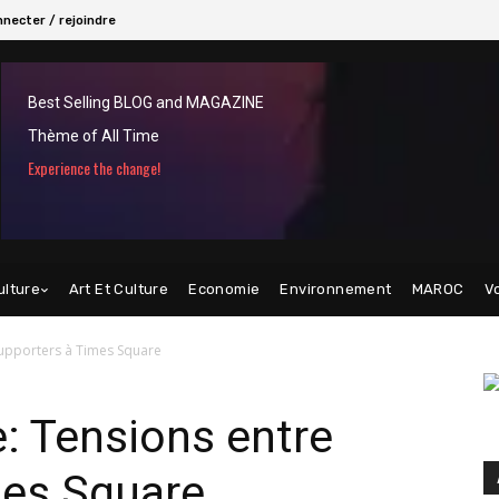
necter / rejoindre
Best Selling BLOG and MAGAZINE
Thème of All Time
Experience the change!
ulture
Art Et Culture
Economie
Environnement
MAROC
V
supporters à Times Square
e: Tensions entre
mes Square