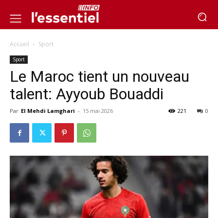
Accueil
Sport
Sport
Le Maroc tient un nouveau
talent: Ayyoub Bouaddi
Par
El Mehdi Lamghari
-
15 mai 2026
221
0