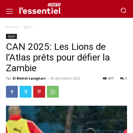
Accueil
Sport
Sport
CAN 2025: Les Lions de
l’Atlas prêts pour défier la
Zambie
Par
El Mehdi Lamghari
-
29 décembre 2025
411
0