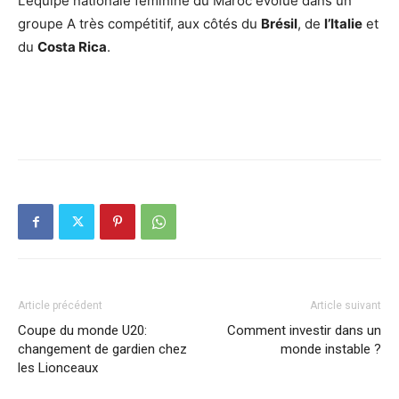
L’équipe nationale féminine du Maroc évolue dans un
groupe A très compétitif, aux côtés du
Brésil
, de
l’Italie
et
du
Costa Rica
.
Article précédent
Article suivant
Coupe du monde U20:
Comment investir dans un
changement de gardien chez
monde instable ?
les Lionceaux