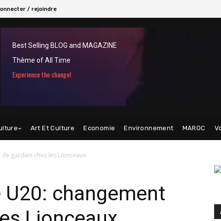
onnecter / rejoindre
Best Selling BLOG and MAGAZINE
Thème of All Time
Experience the change!
ulture
Art Et Culture
Economie
Environnement
MAROC
V
e gardien chez les Lionceaux
 U20: changement
les Lionceaux