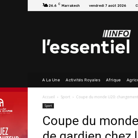
C
26.6
Marrakech
vendredi 7 août 2026
C
A La Une
Activités Royales
Afrique
Agric
Accueil
Sport
Coupe du monde U20: changement d
Sport
Coupe du monde
de gardien chez 