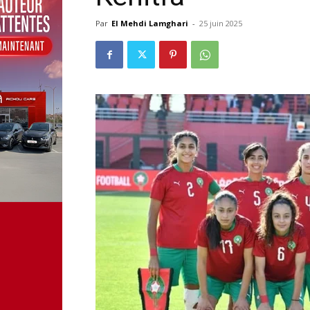
Par
El Mehdi Lamghari
-
25 juin 2025