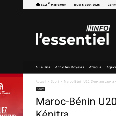
C
39.2
Marrakech
jeudi 6 août 2026
Conne
A La Une
Activités Royales
Afrique
Agric
Accueil
Sport
Maroc-Bénin U20: Deux amicaux à K
Sport
Maroc-Bénin U20
Kénitra