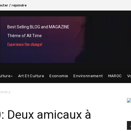
cter / rejoindre
Best Selling BLOG and MAGAZINE
Thème of All Time
Experience the change!
ulture
Art Et Culture
Economie
Environnement
MAROC
V
énitra
: Deux amicaux à