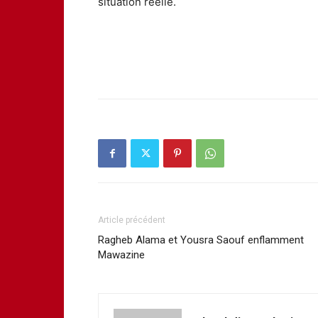
situation réelle.
Article précédent
Ragheb Alama et Yousra Saouf enflamment
Mawazine