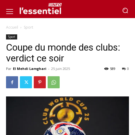
Accueil
Sport
Sport
Coupe du monde des clubs:
verdict ce soir
Par
El Mehdi Lamghari
-
25 juin 2025
589
0