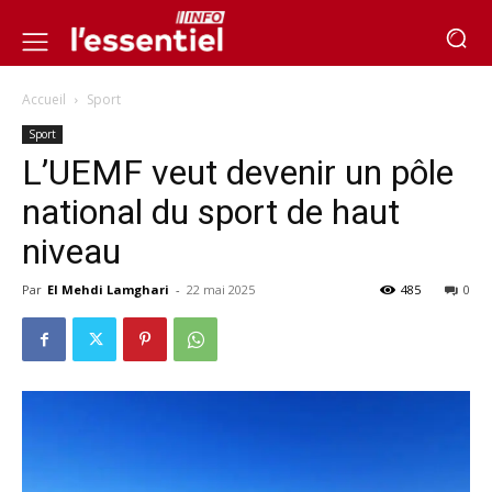
Accueil
Sport
Sport
L’UEMF veut devenir un pôle
national du sport de haut
niveau
Par
El Mehdi Lamghari
-
22 mai 2025
485
0