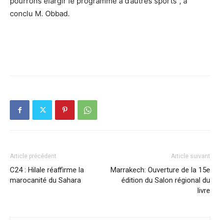
pourrons élargir le programme à d’autres sports”, a
conclu M. Obbad.
Article précédent
Article suivant
C24 : Hilale réaffirme la
Marrakech: Ouverture de la 15e
marocanité du Sahara
édition du Salon régional du
livre