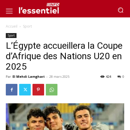
Accueil
Sport
Sport
L’Égypte accueillera la Coupe
d’Afrique des Nations U20 en
2025
Par
El Mehdi Lamghari
-
28 mars 2025
424
0