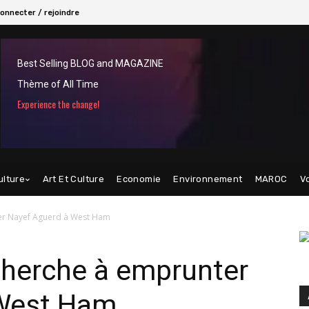
onnecter / rejoindre
Best Selling BLOG and MAGAZINE
Thème of All Time
Experience the change!
ulture
Art Et Culture
Economie
Environnement
MAROC
V
ter Nayef Aguerd à West Ham
cherche à emprunter
 West Ham