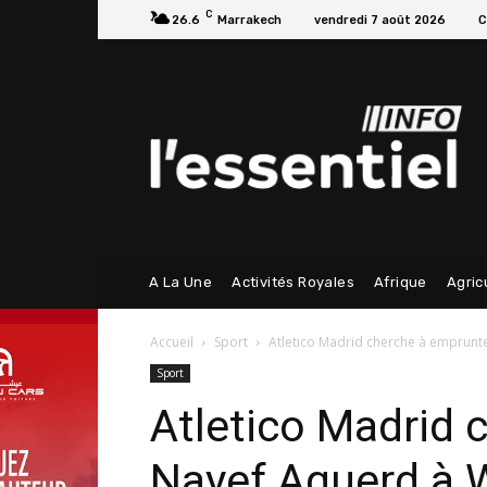
C
26.6
Marrakech
vendredi 7 août 2026
C
A La Une
Activités Royales
Afrique
Agric
Accueil
Sport
Atletico Madrid cherche à emprun
Sport
Atletico Madrid 
Nayef Aguerd à