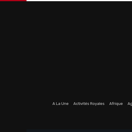
A La Une
Activités Royales
Afrique
Ag