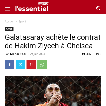
Accueil
Sport
Sport
Galatasaray achète le contrat
de Hakim Ziyech à Chelsea
Par
Mehdi Tazi
-
29 juin 2024
436
0