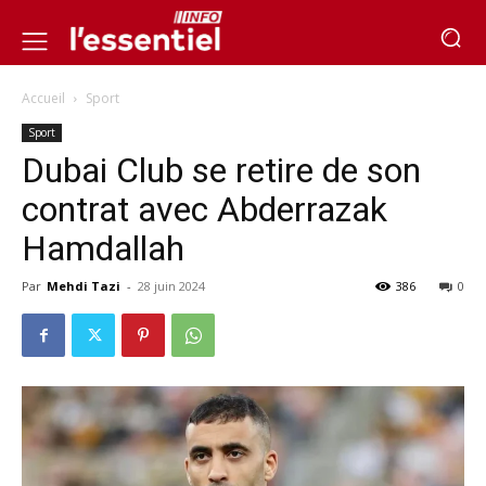
Accueil
Sport
Sport
Dubai Club se retire de son
contrat avec Abderrazak
Hamdallah
Par
Mehdi Tazi
-
28 juin 2024
386
0