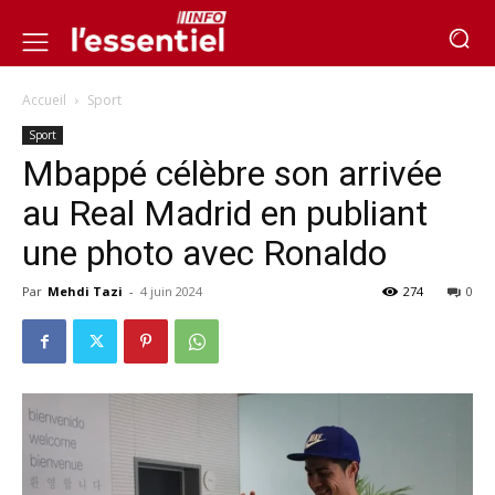
Accueil
Sport
Sport
Mbappé célèbre son arrivée
au Real Madrid en publiant
une photo avec Ronaldo
Par
Mehdi Tazi
-
4 juin 2024
274
0