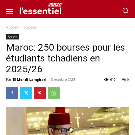
Accueil
Société
Société
Maroc: 250 bourses pour les
étudiants tchadiens en
2025/26
Par
El Mehdi Lamghari
-
8 octobre 2025
610
0