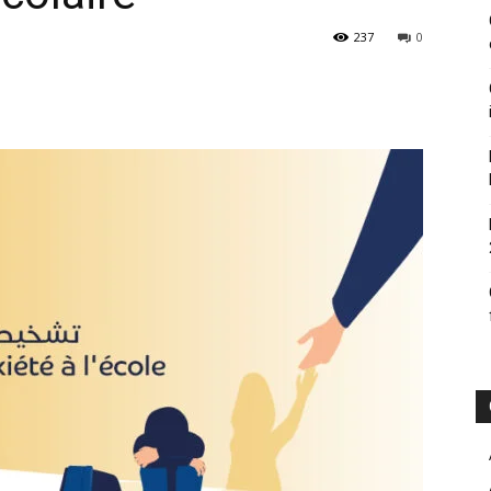
237
0