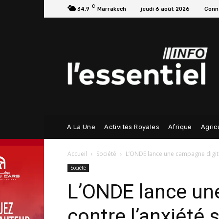
C
34.9
Marrakech
jeudi 6 août 2026
Conne
A La Une
Activités Royales
Afrique
Agric
Accueil
Société
L’ONDE lance une campagne digital
Société
L’ONDE lance un
contre l’anxiété 