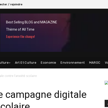
cter / rejoindre
Best Selling BLOG and MAGAZINE
Thème of All Time
Experience the change!
ulture
Art Et Culture
Economie
Environnement
MAROC
V
e contre l’anxiété scolaire
e campagne digitale
scolaire