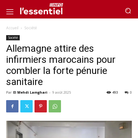
Accueil
Société
Société
Allemagne attire des
infirmiers marocains pour
combler la forte pénurie
sanitaire
Par
El Mehdi Lamghari
-
9 août 2025
493
0