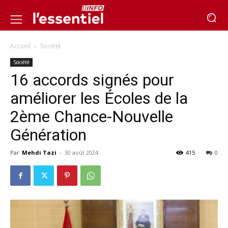
Accueil
Société
Société
16 accords signés pour
améliorer les Écoles de la
2ème Chance-Nouvelle
Génération
Par
Mehdi Tazi
-
30 août 2024
415
0