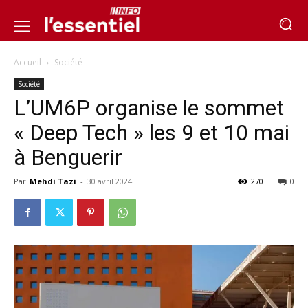
Accueil
Société
Société
L’UM6P organise le sommet
« Deep Tech » les 9 et 10 mai
à Benguerir
Par
Mehdi Tazi
-
30 avril 2024
270
0