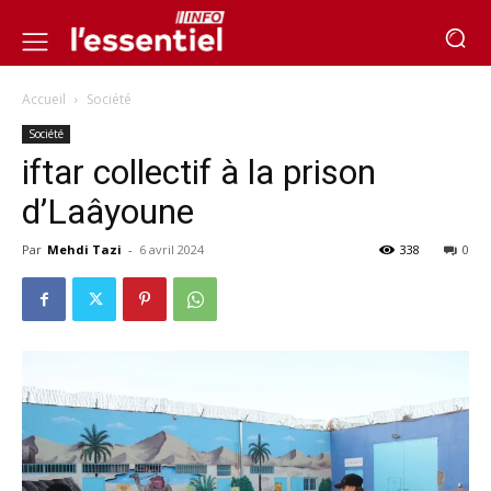
Accueil
Société
Société
iftar collectif à la prison
d’Laâyoune
Par
Mehdi Tazi
-
6 avril 2024
338
0