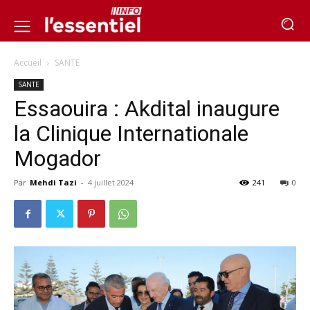
Accueil
SANTE
SANTE
Essaouira : Akdital inaugure
la Clinique Internationale
Mogador
Par
Mehdi Tazi
-
4 juillet 2024
241
0