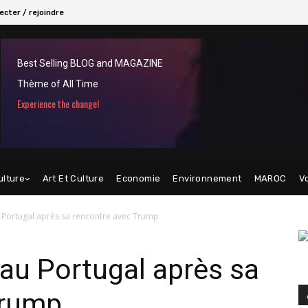
cter / rejoindre
Best Selling BLOG and MAGAZINE
Thème of All Time
Experience the change!
ulture
Art Et Culture
Economie
Environnement
MAROC
V
u Portugal après sa rencontre avec Trump
 au Portugal après sa
Trump