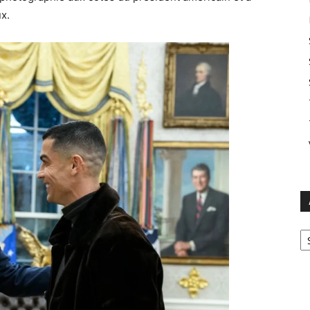
x.
Ar