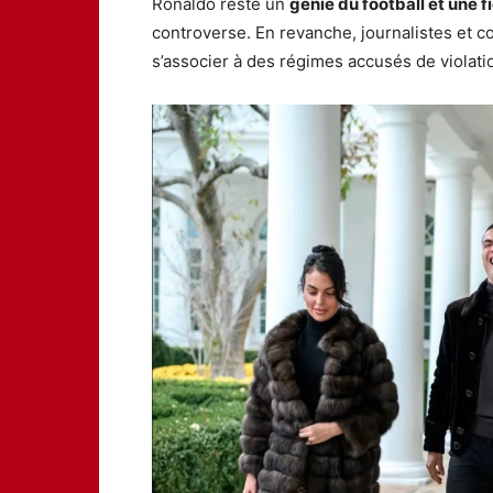
Ronaldo reste un
génie du football et une f
controverse. En revanche, journalistes et c
s’associer à des régimes accusés de violati