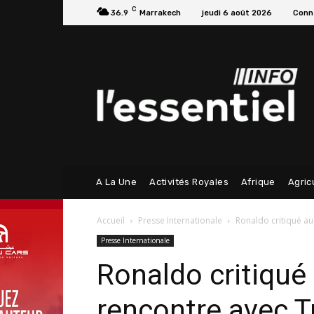
C
36.9
Marrakech
jeudi 6 août 2026
Conne
A La Une
Activités Royales
Afrique
Agric
Accueil
Presse Internationale
Ronaldo critiqué a
Presse Internationale
Ronaldo critiqué
rencontre avec 