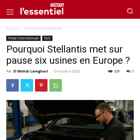
Accueil
Presse Internationale
Presse Internationale
Tech
Pourquoi Stellantis met sur
pause six usines en Europe ?
Par
El Mehdi Lamghari
-
13 octobre 2025
329
0