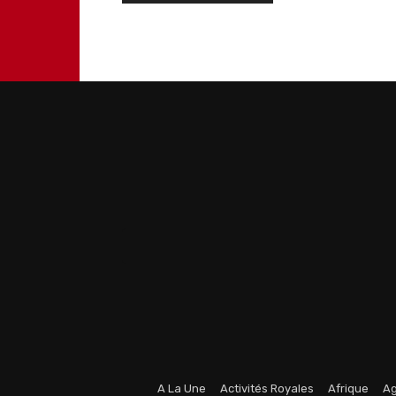
A La Une
Activités Royales
Afrique
Ag