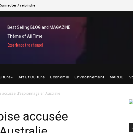
Connecter / rejoindre
Best Selling BLOG and MAGAZINE
Thème of All Time
Experience the change!
ulture
Art Et Culture
Economie
Environnement
MAROC
V
 accusée d’espionnage en Australie
oise accusée
Australie