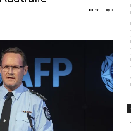
381
0