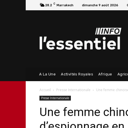
C
28.2
Marrakech
dimanche 9 août 2026
A La Une
Activités Royales
Afrique
Agric
Accueil
Presse Internationale
Une femme chinoise
Presse Internationale
Une femme chin
d’espionnage en 