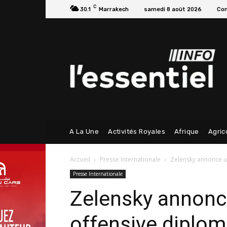
C
30.1
Marrakech
samedi 8 août 2026
Con
A La Une
Activités Royales
Afrique
Agric
Accueil
Presse Internationale
Zelensky annonce u
Presse Internationale
Zelensky annonc
offensive diplom