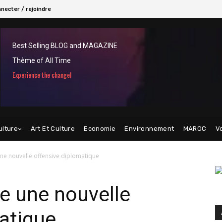
necter / rejoindre
Best Selling BLOG and MAGAZINE
Thème of All Time
Experience the change!
ulture
Art Et Culture
Economie
Environnement
MAROC
V
ne nouvelle offensive diplomatique
e une nouvelle
atique