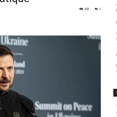
343
0