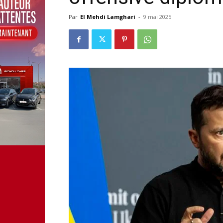
Par
El Mehdi Lamghari
-
9 mai 2025