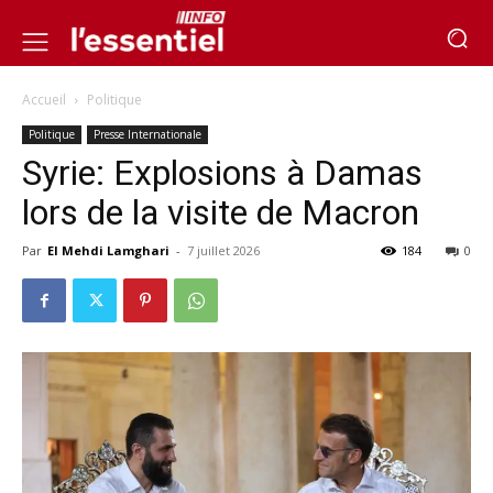
Accueil
Politique
Politique
Presse Internationale
Syrie: Explosions à Damas
lors de la visite de Macron
Par
El Mehdi Lamghari
-
7 juillet 2026
184
0