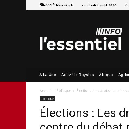
C
33.1
Marrakech
vendredi 7 août 2026
Co
A La Une
Activités Royales
Afrique
Agric
Accueil
Politique
Élections : Les droits humains a
Politique
Élections : Les 
centre du débat 