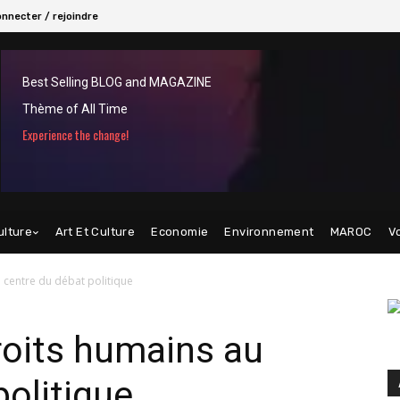
nnecter / rejoindre
Best Selling BLOG and MAGAZINE
Thème of All Time
Experience the change!
ulture
Art Et Culture
Economie
Environnement
MAROC
V
u centre du débat politique
droits humains au
politique