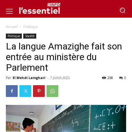
Accueil
Politique
Politique
Société
La langue Amazighe fait son
entrée au ministère du
Parlement
Par
El Mehdi Lamghari
-
7 juillet 2025
238
0