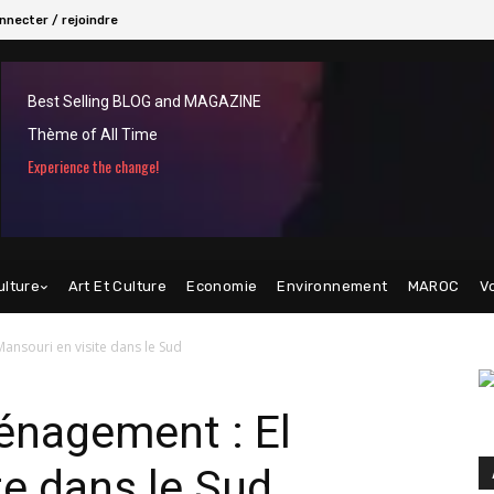
nnecter / rejoindre
Best Selling BLOG and MAGAZINE
Thème of All Time
Experience the change!
ulture
Art Et Culture
Economie
Environnement
MAROC
V
ansouri en visite dans le Sud
nagement : El
te dans le Sud