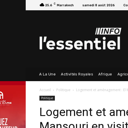
C
25.6
Marrakech
samedi 8 août 2026
Co
A La Une
Activités Royales
Afrique
Agric
Accueil
Politique
Logement et aménagement : El M
Politique
Logement et amé
Mansouri en visi