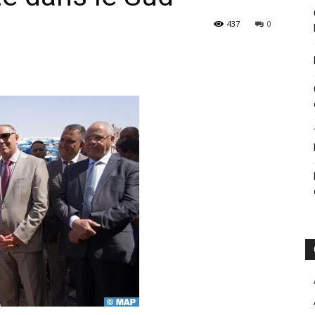
437
0