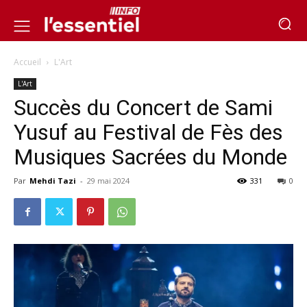
Accueil
L'Art
L'Art
Succès du Concert de Sami
Yusuf au Festival de Fès des
Musiques Sacrées du Monde
Par
Mehdi Tazi
-
29 mai 2024
331
0